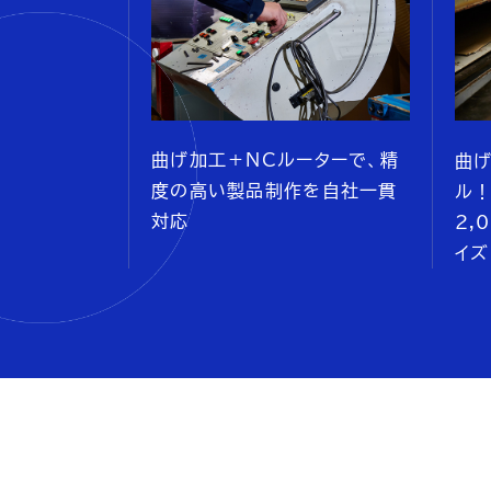
曲げ加工＋NCルーターで、精
曲
度の高い製品制作を自社一貫
ル
対応
2,
イズ