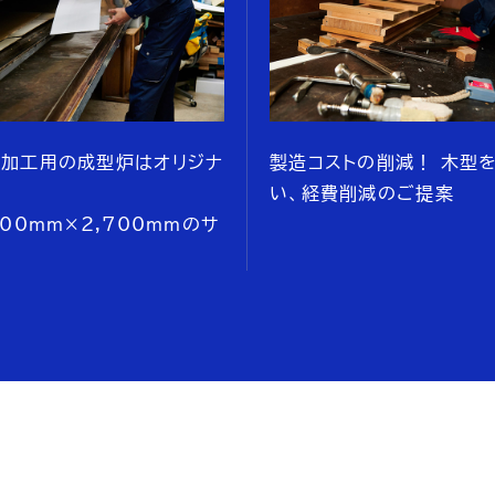
げ加工用の成型炉はオリジナ
製造コストの削減！ 木型
！
い、経費削減のご提案
000mm×2,700mmのサ