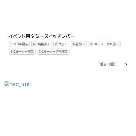
イベント用ダミースイッチレバー
アクリル製品
NC切削加工
曲げ加工
溶着加工
NCルーター切断加工
NCルーター加工
ＮＣルーター切削加工
VIEW MORE