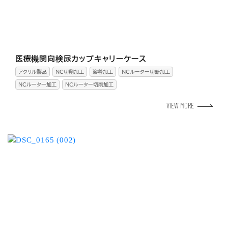
医療機関向検尿カップキャリーケース
アクリル製品
NC切削加工
溶着加工
NCルーター切断加工
NCルーター加工
ＮＣルーター切削加工
VIEW MORE