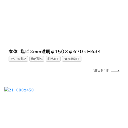
本体 塩ビ3mm透明φ１５０×φ670×Ｈ634
アクリル製品
塩ビ製品
曲げ加工
NC切削加工
VIEW MORE