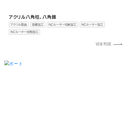
アクリル八角柱、八角錐
アクリル製品
溶着加工
NCルーター切断加工
NCルーター加工
ＮＣルーター切削加工
VIEW MORE