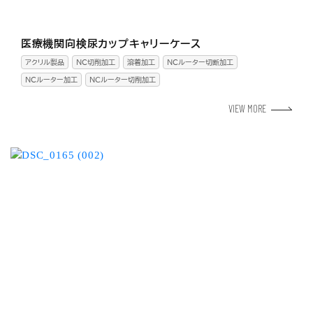
医療機関向検尿カップキャリーケース
アクリル製品
NC切削加工
溶着加工
NCルーター切断加工
NCルーター加工
ＮＣルーター切削加工
VIEW MORE