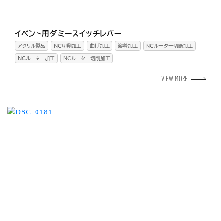
イベント用ダミースイッチレバー
アクリル製品
NC切削加工
曲げ加工
溶着加工
NCルーター切断加工
NCルーター加工
ＮＣルーター切削加工
VIEW MORE